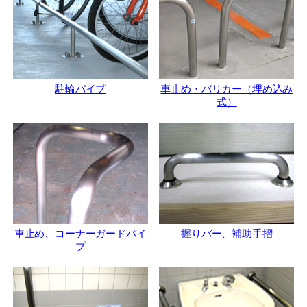
駐輪パイプ
車止め・バリカー（埋め込み
式）
車止め、コーナーガードパイ
握りバー、補助手摺
プ