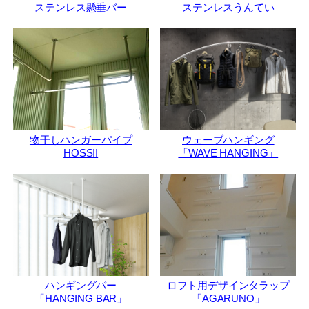
ステンレス懸垂バー
ステンレスうんてい
物干しハンガーパイプ
ウェーブハンギング
HOSSII
「WAVE HANGING」
ハンギングバー
ロフト用デザインタラップ
「HANGING BAR」
「AGARUNO」