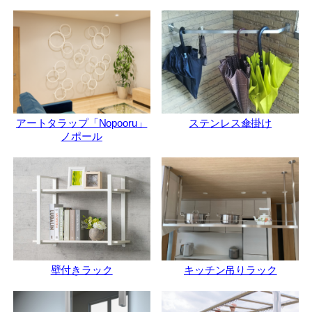
アートタラップ「Nopooru」
ステンレス傘掛け
ノポール
壁付きラック
キッチン吊りラック