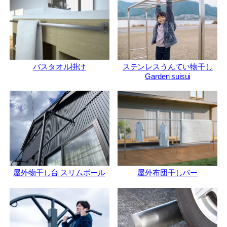
バスタオル掛け
ステンレスうんてい物干し
Garden suisui
屋外物干し台 スリムポール
屋外布団干しバー