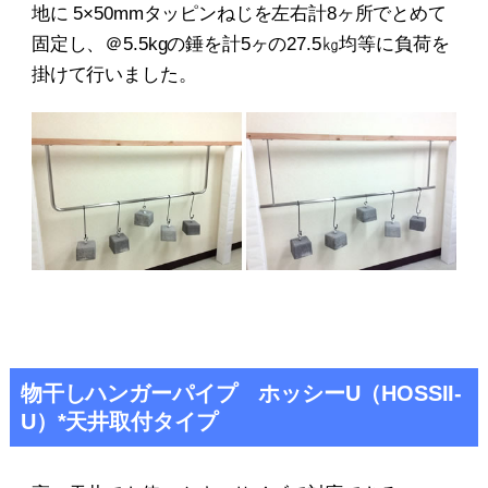
地に 5×50mmタッピンねじを左右計8ヶ所でとめて
固定し、＠5.5kgの錘を計5ヶの27.5㎏均等に負荷を
掛けて行いました。
物干しハンガーパイプ ホッシーU（HOSSII-
U）*天井取付タイプ