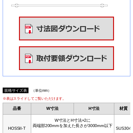
規格サイズ表
（単位mm）
※表はスライドしてご覧いただけます。
品番
W寸法
H寸法
材質
W寸法とH寸法×2に
両端部200mmを加えた長さが3000mm以下
HOSSII-T
SUS304