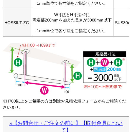
1mm単位で各寸法をご指定ください。
W寸法とH寸法×2に
両端部200mmを加えた長さが3000mm以下
HOSSII-T-ZG
SUS304
1mm単位で各寸法をご指定ください。
※H700以上をご希望の方は別途お見積依頼フォームからご相談くだ
さいませ。
»【お問合せ・ご注文の前に】【取付金具につい
て】