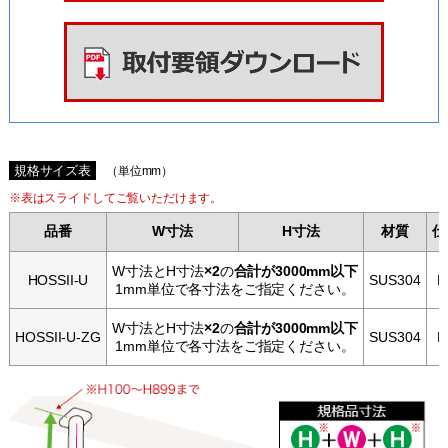
規格サイズ表
（単位mm）
※表はスライドしてご覧いただけます。
品番
W寸法
H寸法
材質
仕
W寸法とH寸法
×2
の
合計が3000mm以下
HOSSII-U
SUS304
H
1mm単位で各寸法をご指定ください。
W寸法とH寸法
×2
の
合計が3000mm以下
HOSSII-U-ZG
SUS304
H
1mm単位で各寸法をご指定ください。