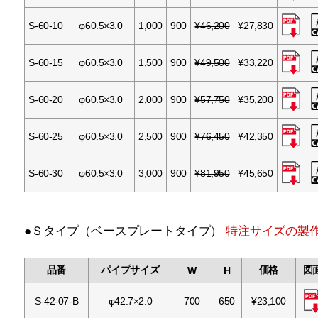
S-60-10
φ60.5×3.0
1,000
900
¥46,200
¥27,830
S-60-15
φ60.5×3.0
1,500
900
¥49,500
¥33,220
S-60-20
φ60.5×3.0
2,000
900
¥57,750
¥35,200
S-60-25
φ60.5×3.0
2,500
900
¥76,450
¥42,350
S-60-30
φ60.5×3.0
3,000
900
¥81,950
¥45,650
●Ｓタイプ（ベースプレートタイプ）
特注サイズの製
品番
パイプサイズ
価格
図
W
H
S-42-07-B
φ42.7×2.0
700
650
¥23,100