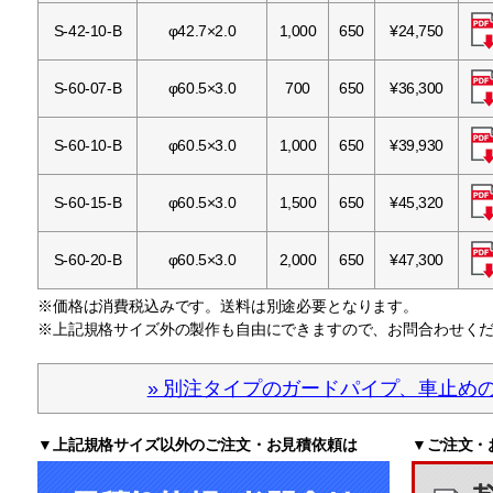
S-42-10-B
φ42.7×2.0
1,000
650
¥24,750
S-60-07-B
φ60.5×3.0
700
650
¥36,300
S-60-10-B
φ60.5×3.0
1,000
650
¥39,930
S-60-15-B
φ60.5×3.0
1,500
650
¥45,320
S-60-20-B
φ60.5×3.0
2,000
650
¥47,300
※価格は消費税込みです。送料は別途必要となります。
※上記規格サイズ外の製作も自由にできますので、お問合わせく
» 別注タイプのガードパイプ、車止め
▼上記規格サイズ以外のご注文・お見積依頼は
▼ご注文・