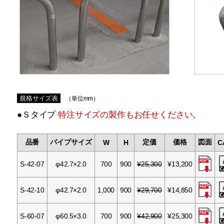
規格サイズ表
（単位mm）
●Ｓタイプ
特注サイズの製作もお任せください。
品番
パイプサイズ
定価
価格
図面
W
H
C
S-42-07
φ42.7×2.0
700
900
¥25,300
¥13,200
S-42-10
φ42.7×2.0
1,000
900
¥29,700
¥14,850
S-60-07
φ60.5×3.0
700
900
¥42,900
¥25,300