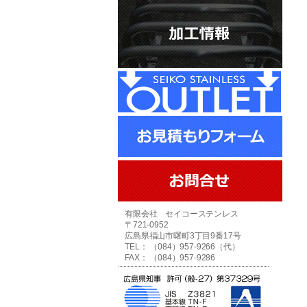
有限会社 セイコーステンレス
〒721-0952
広島県福山市曙町3丁目9番17号
TEL： （084）957-9266（代）
FAX： （084）957-9286